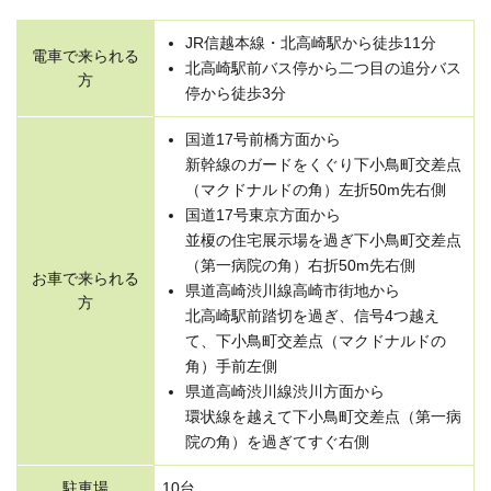
JR信越本線・北高崎駅から徒歩11分
電車で来られる
北高崎駅前バス停から二つ目の追分バス
方
停から徒歩3分
国道17号前橋方面から
新幹線のガードをくぐり下小鳥町交差点
（マクドナルドの角）左折50m先右側
国道17号東京方面から
並榎の住宅展示場を過ぎ下小鳥町交差点
（第一病院の角）右折50m先右側
お車で来られる
県道高崎渋川線高崎市街地から
方
北高崎駅前踏切を過ぎ、信号4つ越え
て、下小鳥町交差点（マクドナルドの
角）手前左側
県道高崎渋川線渋川方面から
環状線を越えて下小鳥町交差点（第一病
院の角）を過ぎてすぐ右側
駐車場
10台