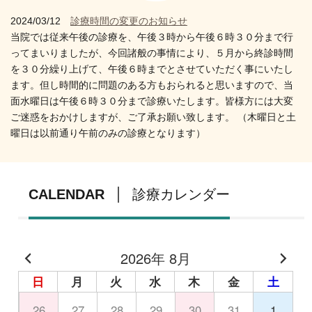
2024/03/12
診療時間の変更のお知らせ
当院では従来午後の診療を、午後３時から午後６時３０分まで行
ってまいりましたが、今回諸般の事情により、
５月から終診時間
を３０分繰り上げて、午後６時まで
とさせていただく事にいたし
ます。但し時間的に問題のある方もおられると思いますので、当
面水曜日は午後６時３０分まで診療いたします。皆様方には大変
ご迷惑をおかけしますが、ご了承お願い致します。 （木曜日と土
曜日は以前通り午前のみの診療となります）
CALENDAR
診療カレンダー
2026年 8月
日
月
火
水
木
金
土
26
27
28
29
30
31
1