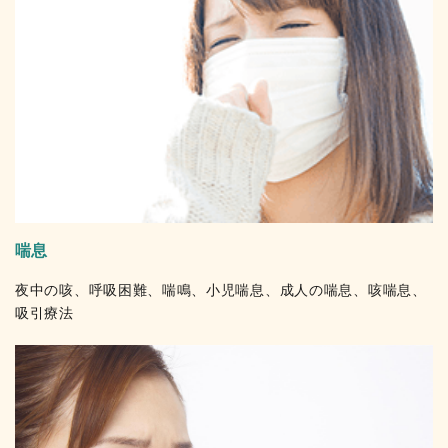
喘息
夜中の咳、呼吸困難、喘鳴、小児喘息、成人の喘息、咳喘息、
吸引療法