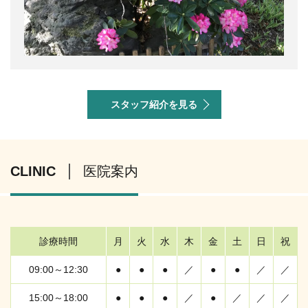
スタッフ紹介を見る
CLINIC
医院案内
診療時間
月
火
水
木
金
土
日
祝
09:00～12:30
●
●
●
／
●
●
／
／
15:00～18:00
●
●
●
／
●
／
／
／