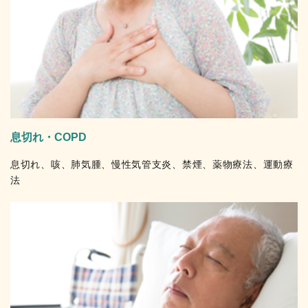
息切れ・COPD
息切れ、咳、肺気腫、慢性気管支炎、禁煙、薬物療法、運動療
法