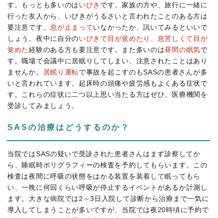
す。もっとも多いのは
いびき
です。家族の方や、旅行に一緒に
行った友人から、いびきがうるさいと言われたことのある方は
要注意です。
息が止まって
いなかったか、訊いてみるといいで
しょう。夜中に自分の
いびきで目が覚めたり、息苦しくて目が
覚めた
経験のある方も要注意です。また多いのは
昼間の眠気
で
す。職場で会議中に居眠りしてしまい、注意されたことはあり
ませんか。
居眠り運転
で事故を起こすのもSASの患者さんが多
いと言われています。起床時の頭痛や疲労感もよくある症状で
す。これらの症状に二つ以上思い当たる方はぜひ、医療機関を
受診してみましょう。
SASの治療はどうするのか？
当院ではSASの疑いで受診された患者さんはまず診察してか
ら、睡眠時ポリグラフィーの検査を予約してもらいます。この
検査は夜間に呼吸の状態をはかる装置を装着して眠ってもら
い、一晩に何回くらい呼吸が停止するイベントがあるか計測し
ます。大きな病院では2～3日入院して診断から治療まで一気に
導入してしまうことが多いですが、当院では夜20時頃に予約で