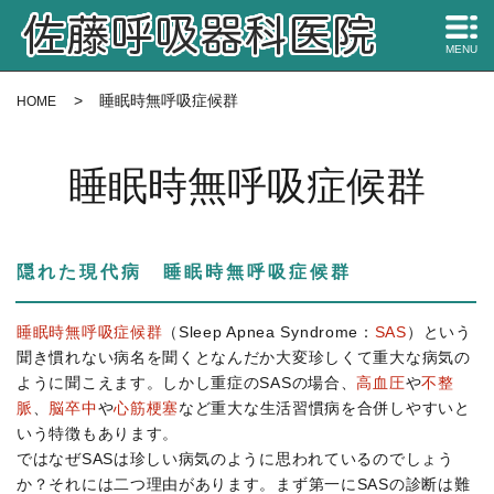
MENU
睡眠時無呼吸症候群
HOME
睡眠時無呼吸症候群
隠れた現代病 睡眠時無呼吸症候群
睡眠時無呼吸症候群
（Sleep Apnea Syndrome：
SAS
）という
聞き慣れない病名を聞くとなんだか大変珍しくて重大な病気の
ように聞こえます。しかし重症のSASの場合、
高血圧
や
不整
脈
、
脳卒中
や
心筋梗塞
など重大な生活習慣病を合併しやすいと
いう特徴もあります。
ではなぜSASは珍しい病気のように思われているのでしょう
か？それには二つ理由があります。まず第一にSASの診断は難