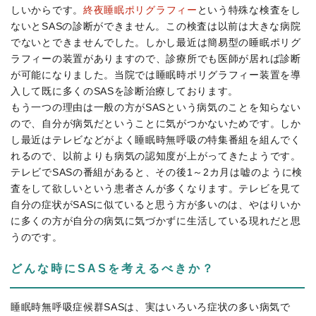
しいからです。
終夜睡眠ポリグラフィー
という特殊な検査をし
ないとSASの診断ができません。この検査は以前は大きな病院
でないとできませんでした。しかし最近は簡易型の睡眠ポリグ
ラフィーの装置がありますので、診療所でも医師が居れば診断
が可能になりました。当院では睡眠時ポリグラフィー装置を導
入して既に多くのSASを診断治療しております。
もう一つの理由は一般の方がSASという病気のことを知らない
ので、自分が病気だということに気がつかないためです。しか
し最近はテレビなどがよく睡眠時無呼吸の特集番組を組んでく
れるので、以前よりも病気の認知度が上がってきたようです。
テレビでSASの番組があると、その後1～2カ月は嘘のように検
査をして欲しいという患者さんが多くなります。テレビを見て
自分の症状がSASに似ていると思う方が多いのは、やはりいか
に多くの方が自分の病気に気づかずに生活している現れだと思
うのです。
どんな時にSASを考えるべきか？
睡眠時無呼吸症候群SASは、実はいろいろ症状の多い病気で