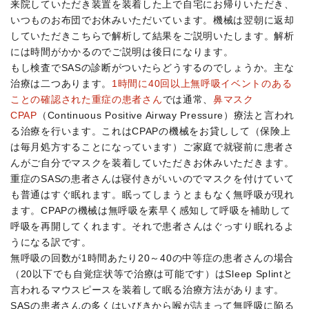
来院していただき装置を装着した上で自宅にお帰りいただき、
いつものお布団でお休みいただいています。機械は翌朝に返却
していただきこちらで解析して結果をご説明いたします。解析
には時間がかかるのでご説明は後日になります。
もし検査でSASの診断がついたらどうするのでしょうか。主な
治療は二つあります。
1時間に40回以上無呼吸イベントのある
ことの確認された重症の患者さん
では通常、
鼻マスク
CPAP
（Continuous Positive Airway Pressure）療法と言われ
る治療を行います。これはCPAPの機械をお貸しして（保険上
は毎月処方することになっています）ご家庭で就寝前に患者さ
んがご自分でマスクを装着していただきお休みいただきます。
重症のSASの患者さんは寝付きがいいのでマスクを付けていて
も普通はすぐ眠れます。眠ってしまうとまもなく無呼吸が現れ
ます。CPAPの機械は無呼吸を素早く感知して呼吸を補助して
呼吸を再開してくれます。それで患者さんはぐっすり眠れるよ
うになる訳です。
無呼吸の回数が1時間あたり20～40の中等症の患者さんの場合
（20以下でも自覚症状等で治療は可能です）はSleep Splintと
言われるマウスピースを装着して眠る治療方法があります。
SASの患者さんの多くはいびきから喉が詰まって無呼吸に陥る