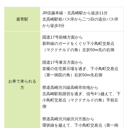
JR信越本線・北高崎駅から徒歩11分
最寄駅
北高崎駅前バス停から二つ目の追分バス停
から徒歩3分
国道17号前橋方面から
新幹線のガードをくぐり下小鳥町交差点
（マクドナルドの角）左折50m先の右側
国道17号東京方面から
並榎の住宅展示場を過ぎ、下小鳥町交差点
（第一病院の角）右折50m先右側
お車で来られる
方
県道高崎渋川線高崎市街地から
北高崎駅前踏切を過ぎ、信号4つ越えて、下
小鳥町交差点（マクドナルドの角）手前左
側
県道高崎渋川線渋川方面から
環状線を越えて、下小鳥町交差点（第一病