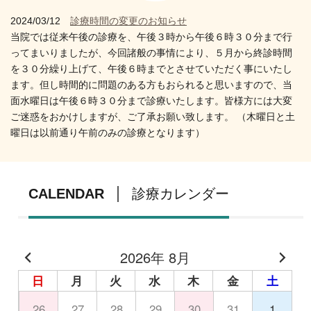
2024/03/12
診療時間の変更のお知らせ
当院では従来午後の診療を、午後３時から午後６時３０分まで行
ってまいりましたが、今回諸般の事情により、
５月から終診時間
を３０分繰り上げて、午後６時まで
とさせていただく事にいたし
ます。但し時間的に問題のある方もおられると思いますので、当
面水曜日は午後６時３０分まで診療いたします。皆様方には大変
ご迷惑をおかけしますが、ご了承お願い致します。 （木曜日と土
曜日は以前通り午前のみの診療となります）
CALENDAR
診療カレンダー
2026年 8月
日
月
火
水
木
金
土
26
27
28
29
30
31
1