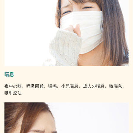
喘息
夜中の咳、呼吸困難、喘鳴、小児喘息、成人の喘息、咳喘息、
吸引療法