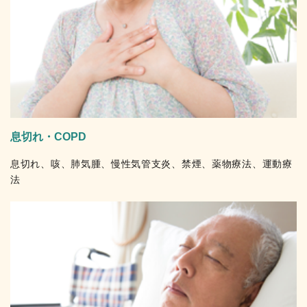
息切れ・COPD
息切れ、咳、肺気腫、慢性気管支炎、禁煙、薬物療法、運動療
法