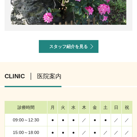
スタッフ紹介を見る
CLINIC
医院案内
診療時間
月
火
水
木
金
土
日
祝
09:00～12:30
●
●
●
／
●
●
／
／
15:00～18:00
●
●
●
／
●
／
／
／