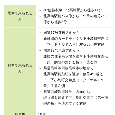
JR信越本線・北高崎駅から徒歩11分
電車で来られる
北高崎駅前バス停から二つ目の追分バス
方
停から徒歩3分
国道17号前橋方面から
新幹線のガードをくぐり下小鳥町交差点
（マクドナルドの角）左折50m先右側
国道17号東京方面から
並榎の住宅展示場を過ぎ下小鳥町交差点
（第一病院の角）右折50m先右側
お車で来られる
県道高崎渋川線高崎市街地から
方
北高崎駅前踏切を過ぎ、信号4つ越え
て、下小鳥町交差点（マクドナルドの
角）手前左側
県道高崎渋川線渋川方面から
環状線を越えて下小鳥町交差点（第一病
院の角）を過ぎてすぐ右側
駐車場
10台